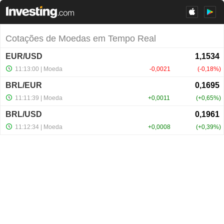
Cotações de Moedas em Tempo Real
EUR/USD
11:13:00
| Moeda
-0,0021
-0,18%
BRL/EUR
11:11:39
| Moeda
+0,0011
+0,65%
BRL/USD
11:12:34
| Moeda
+0,0008
+0,39%