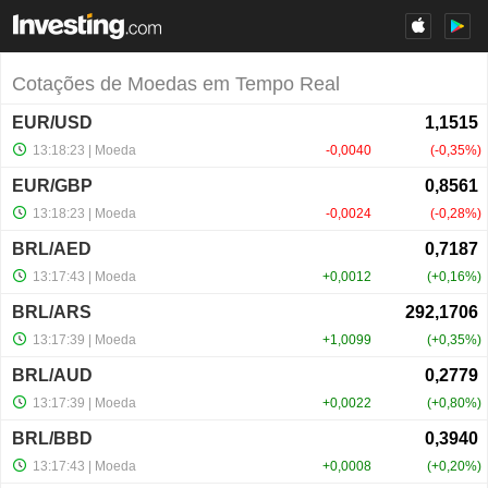
Cotações de Moedas em Tempo Real
EUR/USD
13:18:23
| Moeda
-0,0040
-0,35%
EUR/GBP
13:18:23
| Moeda
-0,0024
-0,28%
BRL/AED
13:17:43
| Moeda
+0,0012
+0,16%
BRL/ARS
13:17:39
| Moeda
+1,0099
+0,35%
BRL/AUD
13:17:39
| Moeda
+0,0022
+0,80%
BRL/BBD
13:17:43
| Moeda
+0,0008
+0,20%