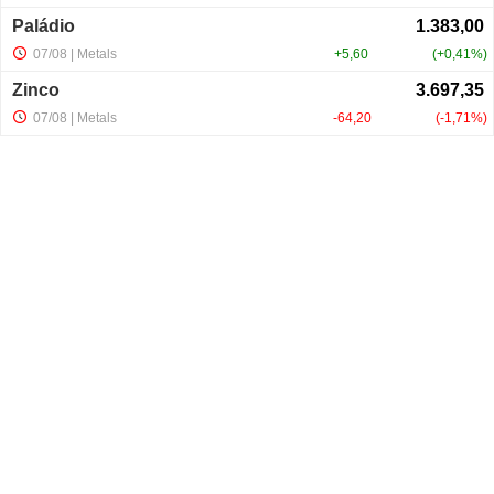
Paládio
07/08
| Metals
+5,60
+0,41%
Zinco
07/08
| Metals
-64,20
-1,71%