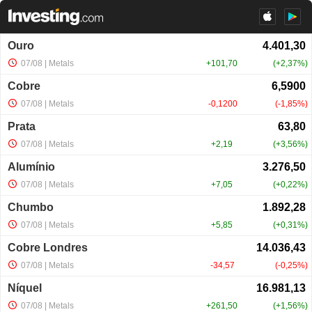
Ouro
07/08
| Metals
+101,70
+2,37%
Cobre
07/08
| Metals
-0,1200
-1,85%
Prata
07/08
| Metals
+2,19
+3,56%
Alumínio
07/08
| Metals
+7,05
+0,22%
Chumbo
07/08
| Metals
+5,85
+0,31%
Cobre Londres
07/08
| Metals
-34,57
-0,25%
Níquel
07/08
| Metals
+261,50
+1,56%