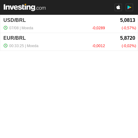
USD/BRL
07/08
| Moeda
-0,0289
-0,57%
EUR/BRL
00:33:25
| Moeda
-0,0012
-0,02%